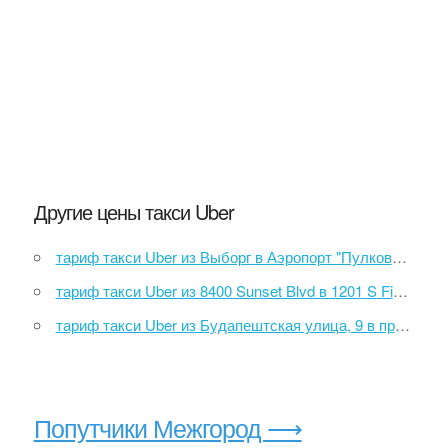
Другие цены такси Uber
тариф такси Uber из Выборг в Аэропорт "Пулково-1"
тариф такси Uber из 8400 Sunset Blvd в 1201 S Figueroa St
тариф такси Uber из Будапештская улица, 9 в проспект Славы
Попутчики Межгород ⟶