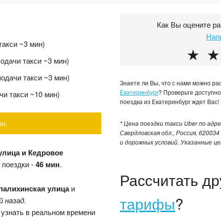
Как Вы оцените р
Нап
 такси ~3 мин)
★
★
подачи такси ~3 мин)
подачи такси ~3 мин)
Знаете ли Вы, что с нами можно р
Екатеринбург
? Проверьте доступн
чи такси ~10 мин)
поездка из Екатеринбург ждет Вас!
ин.
* Цена поездки такси Uber по адре
Свердловская обл., Россия, 62003
и дорожных условий. Указанные ц
улица и Кедровое
я поездки -
46 мин
.
Рассчитать д
палихинская улица
и
тарифы
?
й назад
.
 узнать в реальном времени