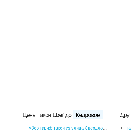
Цены такси Uber до
Кедровое
Друг
убер тариф такси из улица Свердлова, 1Г в Кедровое
тар