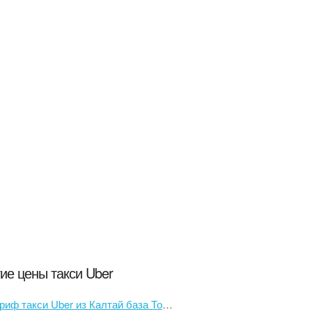
ие цены такси Uber
иф такси Uber из Калтай база Томи в Главпочтамт