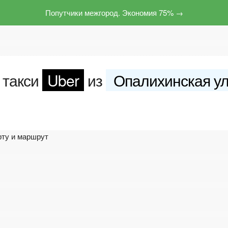
Попутчики межгород. Экономия 75% →
 такси
Uber
из
Опалихинская у
рту и маршрут