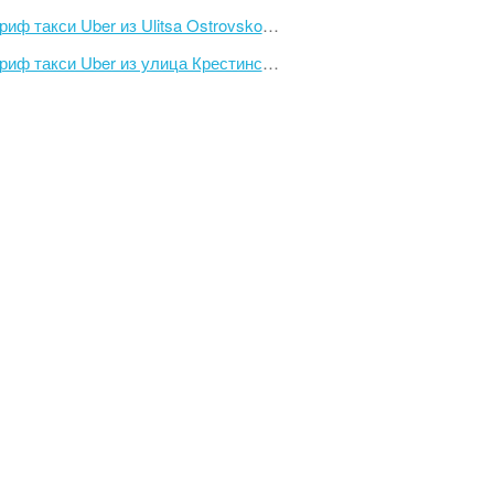
иф такси Uber из Ulitsa Ostrovskogo, 11 в Spassk-Dalny
ф такси Uber из улица Крестинского, 15 в Камская улица, 36