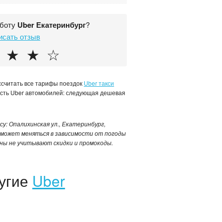
аботу
Uber Екатеринбург
?
исать отзыв
★
★
☆
ассчитать все тарифы поездок
Uber такси
ость Uber автомобилей: следующая дешевая
су: Опалихинская ул., Екатеринбург,
4 может меняться в зависимости от погоды
ены не учитывают скидки и промокоды.
ругие
Uber