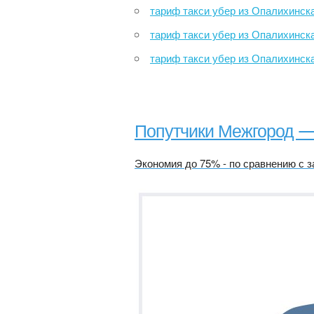
тариф такси убер из Опалихинская улица в улица Стро
тариф такси убер из Опалихинская улица в Крема
тариф такси убер из Опалихинская улица в улица Лист
Попутчики Межгород 
Экономия до 75% - по сравнению с з