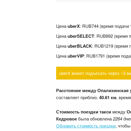
Цена
uberX
: RUB744 (время подачи
Цена
uberSELECT
: RUB892 (время 
Цена
uberBLACK
: RUB1219 (время 
Цена
uberVIP
: RUB1791 (время пода
uberX может подъехать через ~3 м
Расстояние между Опалихинская 
составляет приблиз.
40.61 км
, врем
Стоимость поездки такси
между
О
Кедровое
была обновлена
2264 дне
Обновить стоимость поездки
, чтобы