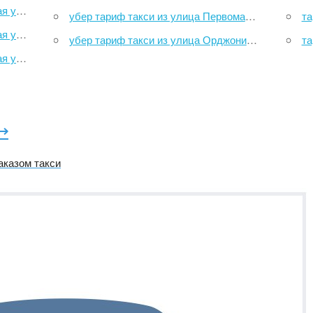
ителей
убер тариф такси из улица Первомайская, 109 в Кедровое
тар
торий
убер тариф такси из улица Орджоникидзе в Кедровое
тари
венная
⟶
аказом такси