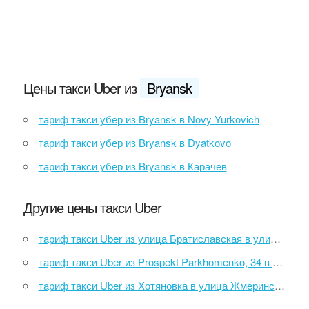
Цены такси Uber из
Bryansk
тариф такси убер из Bryansk в Novy Yurkovich
тариф такси убер из Bryansk в Dyatkovo
тариф такси убер из Bryansk в Карачев
Другие цены такси Uber
тариф такси Uber из улица Братиславская в улица Чернобыльская
тариф такси Uber из Prospekt Parkhomenko, 34 в Ulitsa Sedova, 46
тариф такси Uber из Хотяновка в улица Жмеринская