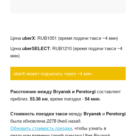
Цена
uberX
: RUB1051 (время подачи такси ~4 мин)
Цена
uberSELECT
: RUB1210 (время подачи такси ~4
мин)
uberX может подъехать через ~4 мин.
Расстояние между Bryansk и Peretorgi
составляет
приблиз.
53.36 км
, время поездки -
54 мин
.
Стоимость поездки такси
между
Bryansk
и
Peretorgi
была обновлена
2278 дней назад
.
Обновить стоимость поездки
, чтобы узнать в
реальном времени тариф поездки Uber Bryansk.