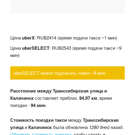
Цена
uberX
: RUB2414 (время подачи такси ~1 мин)
Цена
uberSELECT
: RUB2543 (время подачи такси ~9
мин)
uberSELECT может подъехать через ~9 мин.
Расстояние между Транссибирская улица и
Калачинск
составляет приблиз.
94.97 км
, время
поездки -
94 мин
.
Стоимость поездки такси
между
Транссибирская
улица
и
Калачинск
была обновлена
1280 дней назад
.
Обновить стоимость поездки
, чтобы узнать в