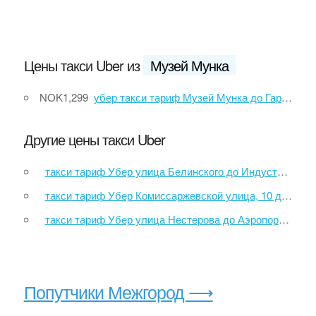
Цены такси Uber из
Музей Мунка
NOK1,299
убер такси тариф Музей Мунка до Гардермуэн
Другие цены такси Uber
такси тариф Убер улица Белинского до Индустриальная улица
такси тариф Убер Комиссаржевской улица, 10 до переулок Антокольского, 2
такси тариф Убер улица Нестерова до Аэропорт Минск Трансфер
Попутчики Межгород ⟶