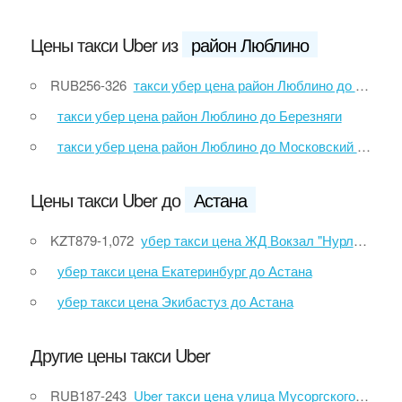
Цены такси Uber из
район Люблино
RUB256-326
такси убер цена район Люблино до Беседы
такси убер цена район Люблино до Березняги
такси убер цена район Люблино до Московский аэропорт Домодедово
Цены такси Uber до
Астана
KZT879-1,072
убер такси цена ЖД Вокзал "Нурлы ЖОЛ" до Астана
убер такси цена Екатеринбург до Астана
убер такси цена Экибастуз до Астана
Другие цены такси Uber
RUB187-243
Uber такси цена улица Мусоргского, 6 до улица Красных Партизан, 2