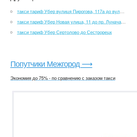
такси тариф Убер вулиця Пирогова, 117а до вулиця Ботанічна, 28
такси тариф Убер Новая улица, 11 до пр. Луначарского, 52
такси тариф Убер Сертолово до Сестрорецк
Попутчики Межгород ⟶
Экономия до 75% - по сравнению с заказом такси