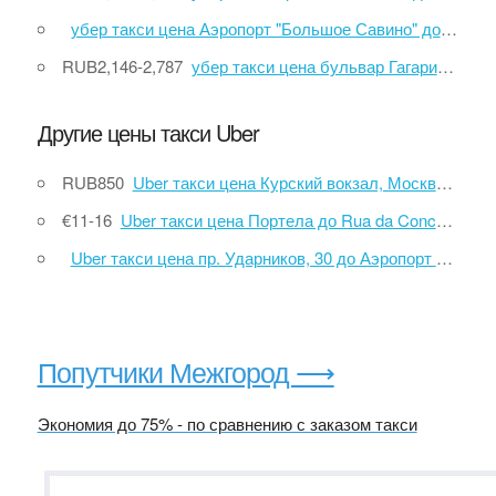
убер такси цена Аэропорт "Большое Савино" до Березники
RUB2,146-2,787
убер такси цена бульвар Гагарина до Березники
Другие цены такси Uber
RUB850
Uber такси цена Курский вокзал, Москва до Аэропорт Шереметьево (Терминал D)
€11-16
Uber такси цена Портела до Rua da Conceição da Glória
Uber такси цена пр. Ударников, 30 до Аэропорт Пулково
Попутчики Межгород ⟶
Экономия до 75% - по сравнению с заказом такси