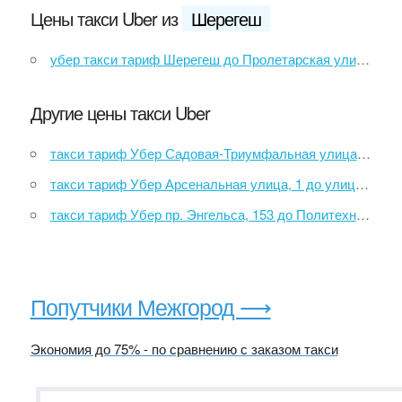
Цены такси Uber из
Шерегеш
убер такси тариф Шерегеш до Пролетарская улица, 210
Другие цены такси Uber
такси тариф Убер Садовая-Триумфальная улица до улица Медиков, 8
такси тариф Убер Арсенальная улица, 1 до улица Марата, 5
такси тариф Убер пр. Энгельса, 153 до Политехническая улица, 1
Попутчики Межгород ⟶
Экономия до 75% - по сравнению с заказом такси