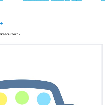
⟶
аказом такси