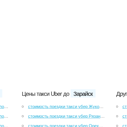
Цены такси Uber до
Зарайск
Друг
ово
стоимость поездки такси убер Жуковский до Зарайск
сто
твин
стоимость поездки такси убер Рязань Вокзал до Зарайск
стоим
ево
стоимость поездки такси убер Ореховый проезд, 41 до Зарайск
стои