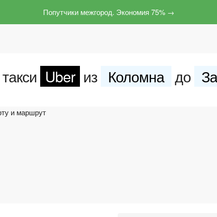
Попутчики межгород. Экономия 75% →
 такси
Uber
из
Коломна
до
За
рту и маршрут