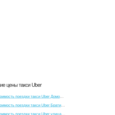
ие цены такси Uber
имость поездки такси Uber Домодедовская до Красные ворота
ость поездки такси Uber Братислава-Иванка до DoubleTree by Hilton Hotel Bratislava
мость поездки такси Uber улица Льва Шатрова, 15 до улица Ивана Франко, 44