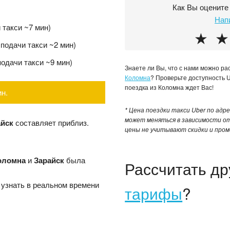
Как Вы оцените
Нап
и такси ~7 мин)
★
★
 подачи такси ~2 мин)
подачи такси ~9 мин)
Знаете ли Вы, что с нами можно р
Коломна
? Проверьте доступность 
поездка из Коломна ждет Вас!
ин.
* Цена поездки такси Uber по адре
может меняться в зависимости от
айск
составляет приблиз.
цены не учитывают скидки и пром
оломна
и
Зарайск
была
Рассчитать д
 узнать в реальном времени
тарифы
?