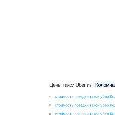
Цены такси Uber из
Коломна
стоимость поездки такси убер Коломна до Внук
стоимость поездки такси убер Коломна до Автовокзал Голу
стоимость поездки такси убер Коломна до Амер