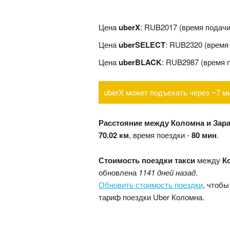
Цена
uberX
: RUB2017 (время подач
Цена
uberSELECT
: RUB2320 (время
Цена
uberBLACK
: RUB2987 (время 
uberX может подъехать через ~7 м
Расстояние между Коломна и Зар
70.02 км
, время поездки -
80 мин
.
Стоимость поездки такси
между
К
обновлена
1141 дней назад
.
Обновить стоимость поездки
, чтобы
тариф поездки Uber Коломна.