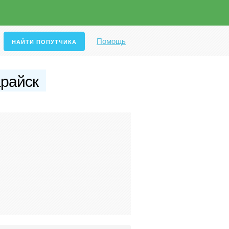
Помощь
райск