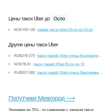
Цены такси Uber до
Осло
NOK100-120
тариф такси убер Осло до Осло
Другие цены такси Uber
RUB216-273
такси тариф Убер улица Кооперативная, 65А до улица Рихарда Зорге, 35
NOK78-91
такси тариф Убер Осло до 10
RUB207-262
такси тариф Убер улица Дмитриева, 5/5 до Краснознаменная улица, 10
Попутчики Межгород ⟶
Экономия до 75% - по сравнению с заказом такси