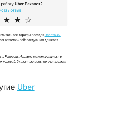
е работу
Uber Рехавот
?
исать отзыв
★
★
☆
ассчитать все тарифы поездок
Uber такси
Uber автомобилей: следующая дешевая
есу: Реховот, Израиль может меняться в
ых условий. Указанные цены не учитывают
ругие
Uber