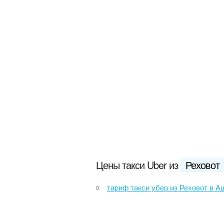
Цены такси Uber из
Реховот
тариф такси убер из Реховот в 