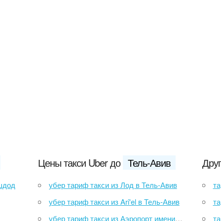
Цены такси Uber до
Тель-Авив
Друг
Ашдод
убер тариф такси из Лод в Тель-Авив
тари
убер тариф такси из Ari'el в Тель-Авив
тар
убер тариф такси из Аэропорт имени Бен-Гуриона в Тель-Авив
тар