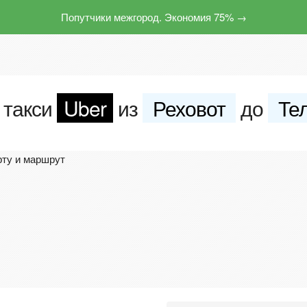
Попутчики межгород. Экономия 75% →
 такси
Uber
из
Реховот
до
Те
рту и маршрут