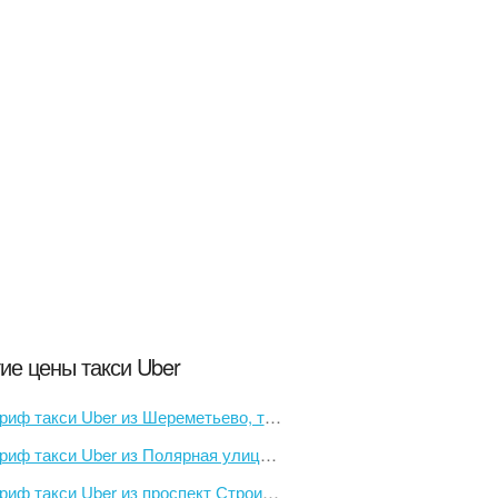
ие цены такси Uber
ф такси Uber из Шереметьево, терминал F в улица Академика Королева, 3
иф такси Uber из Полярная улица в Брянская область
иф такси Uber из проспект Строителей в проспект Гагарина