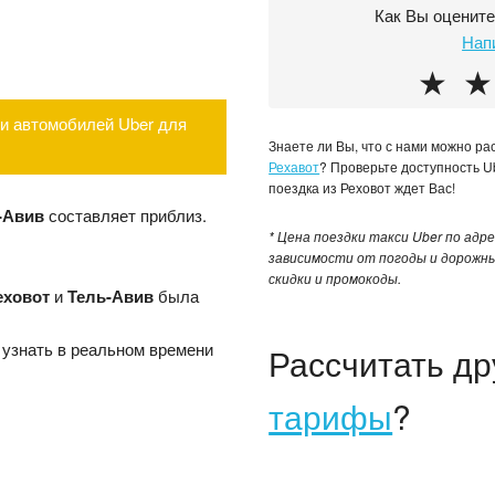
Как Вы оценит
Нап
★
★
и автомобилей Uber для
Знаете ли Вы, что с нами можно р
Рехавот
? Проверьте доступность 
поездка из Реховот ждет Вас!
-Авив
составляет приблиз.
* Цена поездки такси Uber по адр
зависимости от погоды и дорожн
скидки и промокоды.
еховот
и
Тель-Авив
была
 узнать в реальном времени
Рассчитать д
тарифы
?