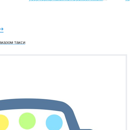
⟶
аказом такси