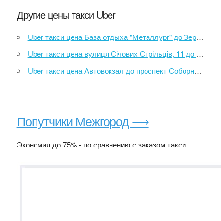
Другие цены такси Uber
Uber такси цена База отдыха "Металлург" до Зерновая улица
Uber такси цена вулиця Січових Стрільців, 11 до вулиця Княгині Ольги, 122
Uber такси цена Автовокзал до проспект Соборний, 166
Попутчики Межгород ⟶
Экономия до 75% - по сравнению с заказом такси