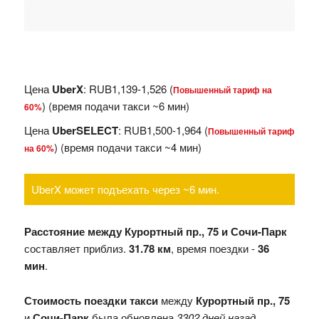
Цена
UberX
: RUB1,139-1,526 (
Повышенный тариф на
) (время подачи такси ~6 мин)
60%
Цена
UberSELECT
: RUB1,500-1,964 (
Повышенный тариф
) (время подачи такси ~4 мин)
на 60%
UberX может подъехать через ~6 мин.
Расстояние между Курортный пр., 75 и Сочи-Парк
составляет приблиз.
31.78 км
, время поездки -
36
мин
.
Стоимость поездки такси
между
Курортный пр., 75
и
Сочи-Парк
была обновлена
3302 дней назад
.