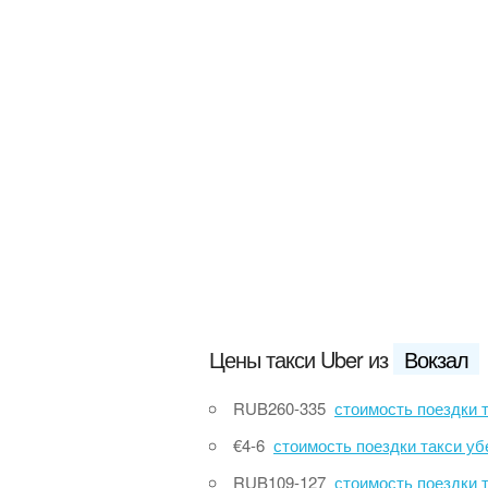
Цены такси Uber из
Вокзал
RUB260-335
стоимость поездки такси убер Вокзал
€4-6
стоимость поездки такси убер Вокзал до 
RUB109-127
стоимость поездки такси убер Вокзал до Центральная улица (п Б