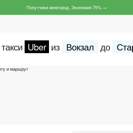
Попутчики межгород. Экономия 75% →
 такси
Uber
из
Вокзал
до
Ста
рту и маршрут