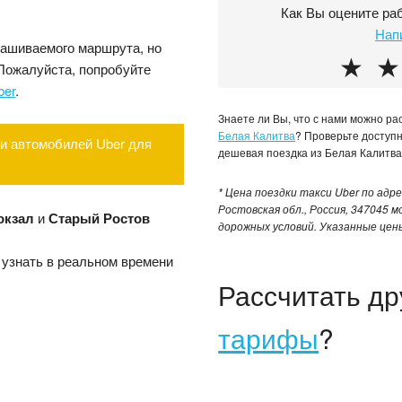
Как Вы оцените ра
Нап
рашиваемого маршрута, но
★
★
 Пожалуйста, попробуйте
ber
.
Знаете ли Вы, что с нами можно р
Белая Калитва
? Проверьте доступ
и автомобилей Uber для
дешевая поездка из Белая Калитва
* Цена поездки такси Uber по адрес
Ростовская обл., Россия, 347045 
окзал
и
Старый Ростов
дорожных условий. Указанные цен
 узнать в реальном времени
Рассчитать д
тарифы
?