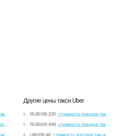
Другие цены такси Uber
 до 2
RUB185-230
стоимость поездки такси Uber Дубровский до Старокачаловская улица
IKEA
RUB425-549
стоимость поездки такси Uber посёлок 1 Мая до Педагогический университет
оровой)
UAH38-46
стоимость поездки такси Uber провулок Сливовий до провулок Рубанівський