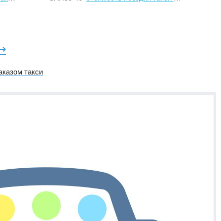
⟶
аказом такси