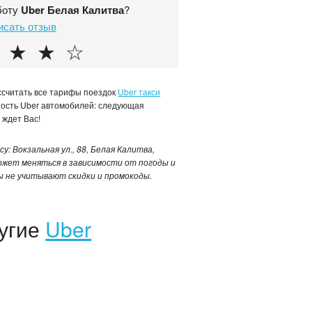
боту
Uber Белая Калитва
?
исать отзыв
★
★
☆
ассчитать все тарифы поездок
Uber такси
ность Uber автомобилей: следующая
 ждет Вас!
у: Вокзальная ул., 88, Белая Калитва,
может меняться в зависимости от погоды и
ы не учитывают скидки и промокоды.
ругие
Uber