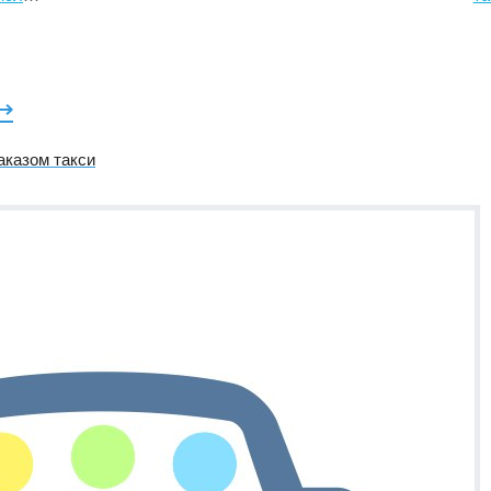
⟶
аказом такси