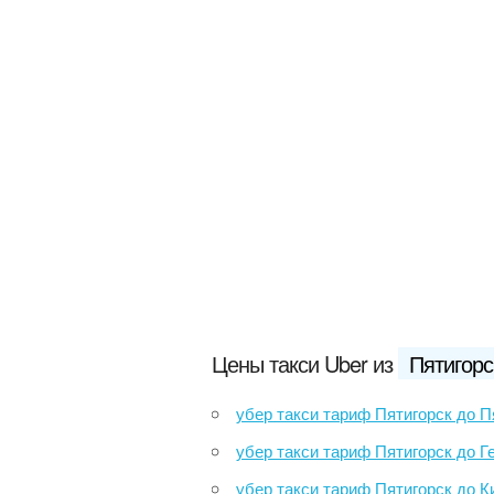
Цены такси Uber из
Пятигорс
убер такси тариф Пятигорск до Пятиг
убер такси тариф Пятигорск до Георги
убер такси тариф Пятигорск до Кислов