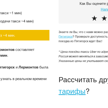
Как Вы оцените 
Нап
 такси ~1 мин)
★
★
подачи такси ~4 мин)
Знаете ли Вы, что с нами можно р
з ~4 мин.
Пятигорск
? Проверьте доступност
поездка из Пятигорск ждет Вас!
ермонтов
составляет
* Цена поездки такси Uber по адр
 мин
.
Россия может меняться в зависим
Указанные цены не учитывают ски
ятигорск
и
Лермонтов
была
Рассчитать д
 узнать в реальном времени
тарифы
?