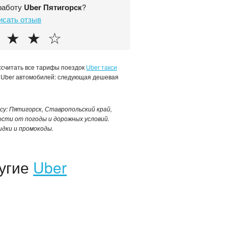
работу
Uber Пятигорск
?
исать отзыв
★
★
☆
ассчитать все тарифы поездок
Uber такси
ь Uber автомобилей: следующая дешевая
есу: Пятигорск, Ставропольский край,
ости от погоды и дорожных условий.
дки и промокоды.
ругие
Uber