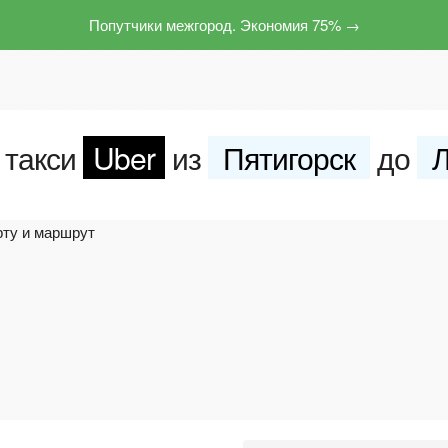
Попутчики межгород. Экономия 75% →
 такси
Uber
из
Пятигорск
до
рту и маршрут