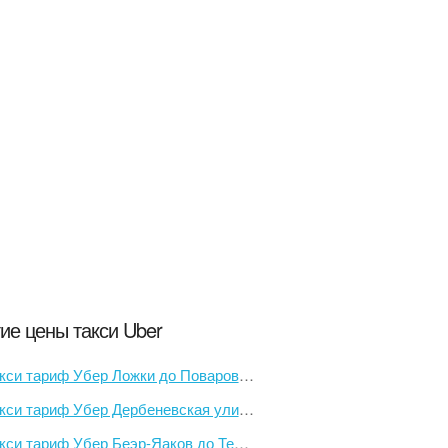
ие цены такси Uber
кси тариф Убер Ложки до Поварово-1
си тариф Убер Дербеневская улица, 20 до улица Попова, 46
кси тариф Убер Беэр-Яаков до Тель-Авив