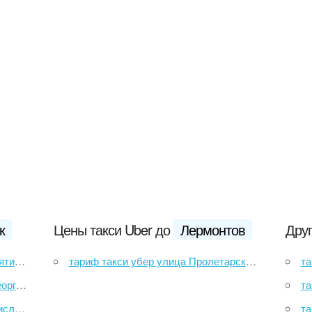
к
Цены такси Uber до
Лермонтов
Друг
орск
тариф такси убер улица Пролетарская до Лермонтов
та
евск
так
одск
та