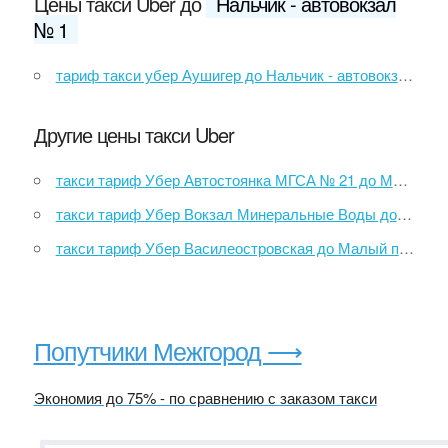
Цены такси Uber до
Нальчик - автовокзал
№ 1
тариф такси убер Аушигер до Нальчик - автовокзал № 1
Другие цены такси Uber
такси тариф Убер Автостоянка МГСА № 21 до Международный Аэропорт Шереметьево
такси тариф Убер Вокзал Минеральные Воды до Нальчик - автовокзал № 1
такси тариф Убер Василеостровская до Малый проспект В.О.
Попутчики Межгород ⟶
Экономия до 75% - по сравнению с заказом такси