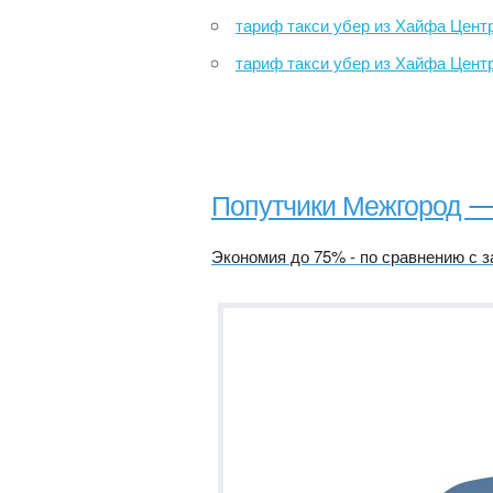
тариф такси убер из Хайфа Центр Рокевет в х
тариф такси убер из Хайфа Центр Рокевет в Мёртвое 
Попутчики Межгород 
Экономия до 75% - по сравнению с з