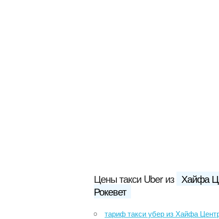
Цены такси Uber из
Хайфа Ц
Рокевет
тариф такси убер из Хайфа Центр Рокевет в Беэр-