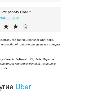
ните работу
Uber
?
исать отзыв
★
★
☆
ссчитать все тарифы поездок Uber такси
r автомобилей: следующая дешевая поездка
у: Derech HaAtsma'ut 73, Haifa, Израиль
 погоды и дорожных условий. Указанные
окоды.
ругие
Uber