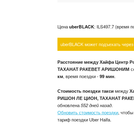
Цена
uberBLACK
: ILS497.7 (время 
uberBLACK может подъехать через 
Расстояние между Хайфа Центр 
ТАХАНАТ РАКЕВЕТ АРИШОНИМ
с
км
, время поездки -
99 мин
.
Стоимость поездки такси
между
Х
РИШОН ЛЕ ЦИОН, ТАХАНАТ РАК
обновлена
552 дней назад
.
Обновить стоимость поездки
, чтобы
тариф поездки Uber Haifa.