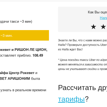
Как Вы оце
Нап
подачи такси ~3 мин)
★
★
~3 мин.
Знаете ли Вы, что с нами можно ра
Haifa? Проверьте доступность Ube
Рокевет и РИШОН ЛЕ ЦИОН,
из Haifa ждет Вас!
оставляет приблиз.
108.49
* Цена поездки такси Uber по адрес
может меняться в зависимости от
цены не учитывают скидки и пром
айфа Центр Рокевет
и
ЕВЕТ АРИШОНИМ
была
Рассчитать д
 узнать в реальном времени
тарифы
?