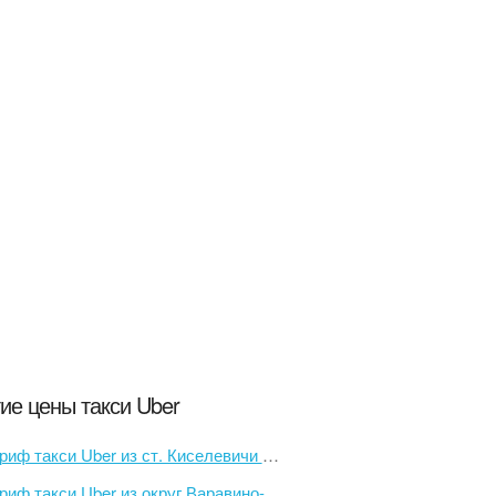
ие цены такси Uber
иф такси Uber из ст. Киселевичи в ресторан Базилик
ф такси Uber из округ Варавино-Фактория в Морской-речной вокзал