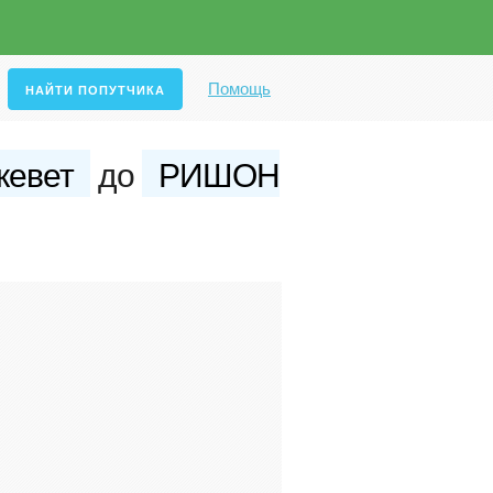
Помощь
кевет
до
РИШОН