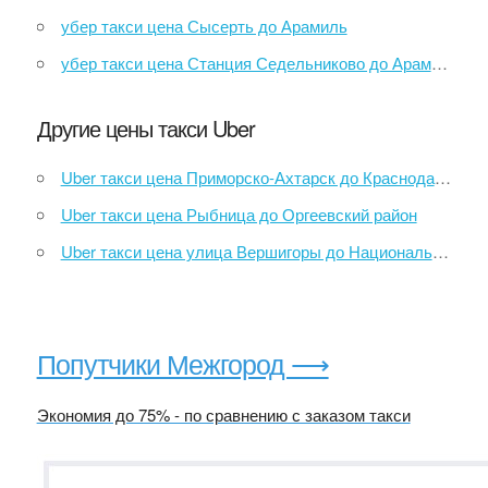
убер такси цена Сысерть до Арамиль
убер такси цена Станция Седельниково до Арамиль
Другие цены такси Uber
Uber такси цена Приморско-Ахтарск до Краснодар Жд Вокзал
Uber такси цена Рыбница до Оргеевский район
Uber такси цена улица Вершигоры до Национальный парк Орхей
Попутчики Межгород ⟶
Экономия до 75% - по сравнению с заказом такси