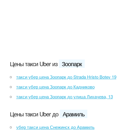
Цены такси Uber из
Зоопарк
такси убер цена Зоопарк до Strada Hristo Botev 19
такси убер цена Зоопарк до Кадниково
такси убер цена Зоопарк до улица Лихачева, 13
Цены такси Uber до
Арамиль
убер такси цена Снежинск до Арамиль